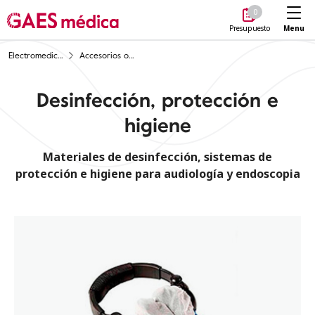
Me
0
Menu
Presupuesto
Electromedicina
Accesorios opcionales y Consumibles
Desinfección, protección e
higiene
Materiales de desinfección, sistemas de
protección e higiene para audiología y endoscopia