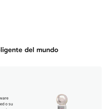
eligente del mundo
mware
ted o su