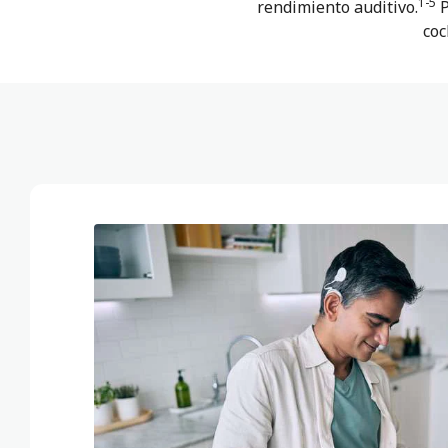
1-5
rendimiento auditivo.
P
coc