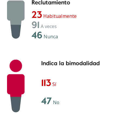
Reclutamiento
23
Habitualmente
91
A veces
46
Nunca
Indica la bimodalidad
113
Sí
47
No