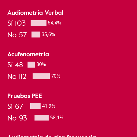
Audiometría Verbal
Sí 103
64,4%
No 57
35,6%
Acufenometría
Sí 48
30%
No 112
70%
Pruebas PEE
Sí 67
41,9%
No 93
58,1%
Audiometría de alta frecuencia