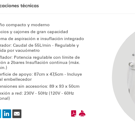
icaciones técnicas
eño compacto y moderno
cios y cajones de gran capacidad
ema de aspiración e insuflación integrado
rador: Caudal de 55L/min - Regulable y
ida por vacuómetro
flador: Potencia regulable con límite de
ión a 2bares Insuflación continua (máx.
in.)
rficie de apoyo: 87cm x 47,5cm - Incluye
tal embellecedor
nsiones sin accesorios: 89 x 93 x 50cm
xión a red: 230V - 50Hz (120V - 60Hz
onal)