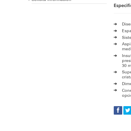
Especif
Dis
Espa
Sist
Aspi
med
Insu
pres
30 m
Supe
cris
Dime
Cone
opci