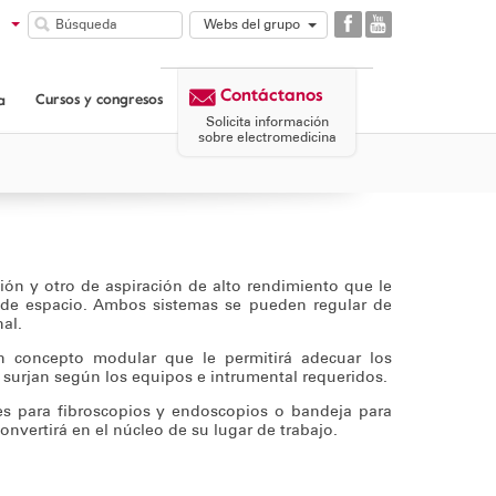
Webs del grupo
GAES
COMUNIDAD
Contáctanos
GAES
Cursos y congresos
a
CORPORATIVA
Solicita información
sobre electromedicina
n y otro de aspiración de alto rendimiento que le
o de espacio. Ambos sistemas se pueden regular de
al.
n concepto modular que le permitirá adecuar los
surjan según los equipos e intrumental requeridos.
es para fibroscopios y endoscopios o bandeja para
vertirá en el núcleo de su lugar de trabajo.