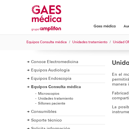
Gaes médica
Au
Gaes médica
Equipos Consulta médica
Unidades tratamiento
Unidad OR
¿Dónde encont
Servicios y gar
Unida
Conoce Electromedicina
Equipos Audiología
En el mo
Equipos Endoscopia
permitir
manera i
Equipos Consulta médica
Fabrica
Microscopios
comparti
Unidades tratamiento
Sillones paciente
La posib
Consumibles
instrume
Soporte técnico
Solicita información