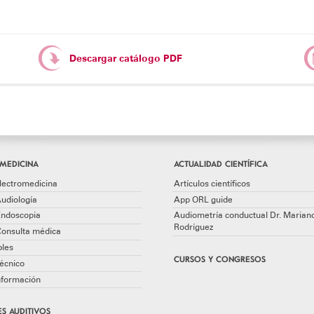
Descargar catálogo PDF
MEDICINA
ACTUALIDAD CIENTÍFICA
lectromedicina
Artículos científicos
udiología
App ORL guide
Endoscopia
Audiometría conductual Dr. Marian
Rodríguez
Consulta médica
les
CURSOS Y CONGRESOS
écnico
información
S AUDITIVOS