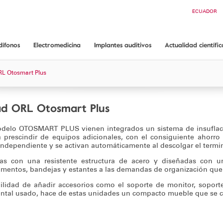
Buscar
ECUADOR
CHILE
ARGENTINA
COLOMBIA
dífonos
Electromedicina
Implantes auditivos
Actualidad científic
PANAMÁ
Audífonos GAES
Conoce Electromedicina
Implantes Auditivos
Artículos científicos
L Otosmart Plus
rarnos?
Equipos Audiología
Implantes Cocleares
App ORL guide
antías
Equipos Endoscopia
Implantes Osteointegrados
Audiometría conductual Dr. Mariano Rodríguez
d ORL Otosmart Plus
Equipos Consulta médica
delo OTOSMART PLUS vienen integrados un sistema de insuflació
Consumibles
á prescindir de equipos adicionales, con el consiguiente ahorr
ndependiente y se activan automáticamente al descolgar el termin
Soporte técnico
Solicita información
das con una resistente estructura de acero y diseñadas con u
mentos, bandejas y estantes a las demandas de organización que 
ilidad de añadir accesorios como el soporte de monitor, soport
ntal usado, hace de estas unidades un compacto mueble que se con