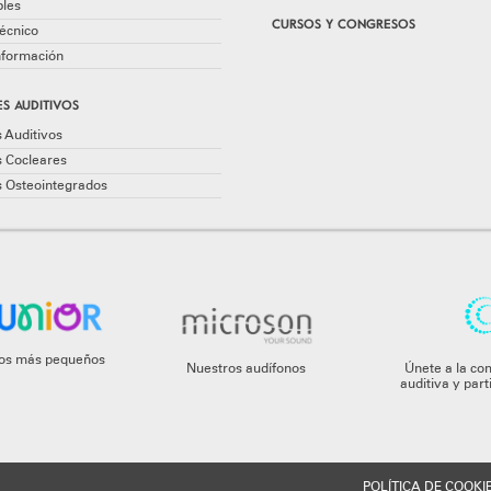
les
CURSOS Y CONGRESOS
écnico
información
S AUDITIVOS
 Auditivos
s Cocleares
s Osteointegrados
 los más pequeños
Nuestros audífonos
Únete a la co
auditiva y par
POLÍTICA DE COOKI