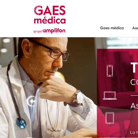
Gaes médica
Au
Gaes médica
¿Dónde encont
Servicios y gar