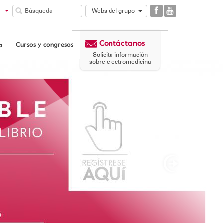
Webs del grupo
GAES
COMUNIDAD
Contáctanos
GAES
Cursos y congresos
a
CORPORATIVA
Solicita información
sobre electromedicina