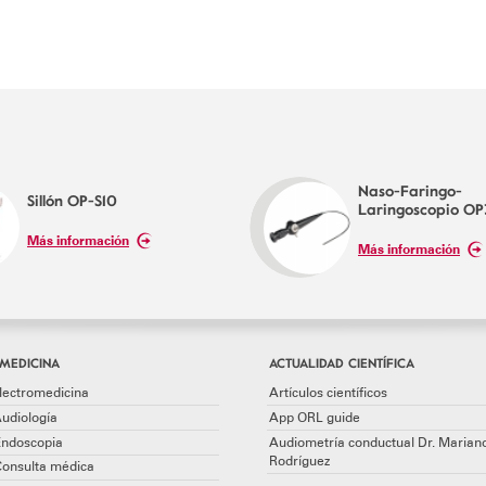
Naso-Faringo-
Sillón OP-S10
Laringoscopio O
Más información
Más información
MEDICINA
ACTUALIDAD CIENTÍFICA
lectromedicina
Artículos científicos
udiología
App ORL guide
Endoscopia
Audiometría conductual Dr. Marian
Rodríguez
Consulta médica