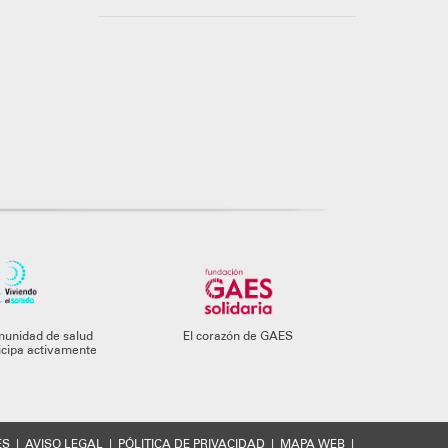
munidad de salud
El corazón de GAES
ticipa activamente
ES
|
AVISO LEGAL
|
PÓLITICA DE PRIVACIDAD
|
MAPA WEB
|