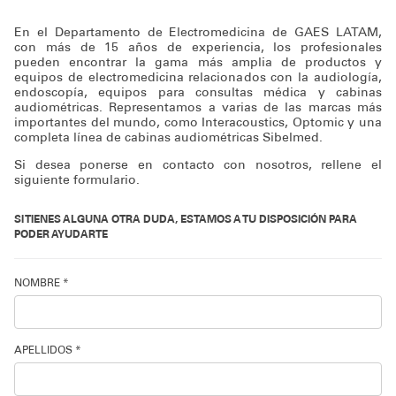
Soporte técnico
En el Departamento de Electromedicina de GAES LATAM,
con más de 15 años de experiencia, los profesionales
pueden encontrar la gama más amplia de productos y
equipos de electromedicina relacionados con la audiología,
endoscopía, equipos para consultas médica y cabinas
audiométricas. Representamos a varias de las marcas más
importantes del mundo, como Interacoustics, Optomic y una
completa línea de cabinas audiométricas Sibelmed.
Si desea ponerse en contacto con nosotros, rellene el
siguiente formulario.
SI TIENES ALGUNA OTRA DUDA, ESTAMOS A TU DISPOSICIÓN PARA
PODER AYUDARTE
NOMBRE *
APELLIDOS *