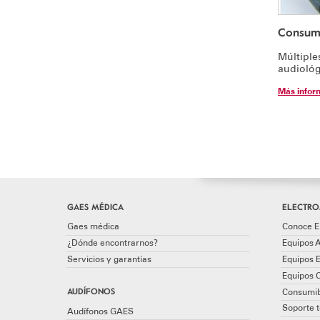
Consumi
Múltiple
audiológ
Más infor
GAES MÉDICA
ELECTRO
Gaes médica
Conoce E
¿Dónde encontrarnos?
Equipos A
Servicios y garantías
Equipos 
Equipos 
AUDÍFONOS
Consumib
Soporte t
Audífonos GAES