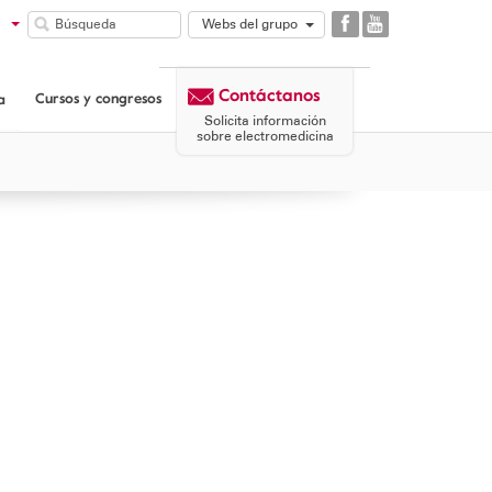
Webs del grupo
GAES
COMUNIDAD
Contáctanos
GAES
Cursos y congresos
a
CORPORATIVA
Solicita información
sobre electromedicina