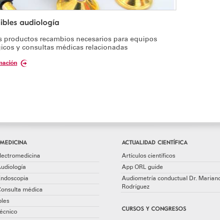
bles audiología
s productos recambios necesarios para equipos
icos y consultas médicas relacionadas
mación
MEDICINA
ACTUALIDAD CIENTÍFICA
lectromedicina
Artículos científicos
udiología
App ORL guide
Endoscopia
Audiometría conductual Dr. Marian
Rodríguez
Consulta médica
les
CURSOS Y CONGRESOS
écnico