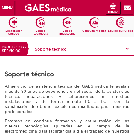
MENÚ
TIENDA
Localizador
Equipo
Equipo
Consulta médica
Equipo quirúrgico
Centros
Audiologia
Endoscopia
PRODUCTOS Y
Soporte técnico
SERVICIOS
Conoce Electromedicina
Soporte técnico
Equipos Audiología
Al servicio de asisténcia técnica de GAESmédica le avalan
Equipos Endoscopia
más de 30 años de experiencia en el sector de la asistencias
técnica, reparaciones y calibraciones en nuestras
instalaciones y de forma remota PC a PC… con la
Equipos Consulta médica
satisfacción de obtener excelentes resultados para nuestros
profesionales.
Consumibles
Estamos en continua formación y actualización de las
nuevas tecnologías aplicadas en el campo de la
electromedicina para facilitar día a día el trabajo de nuestros
Solicita información