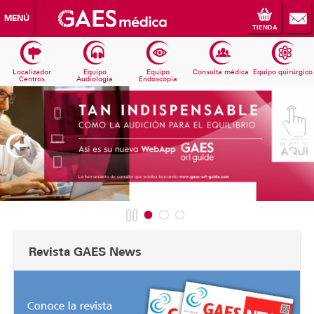
MENÚ
TIENDA
Localizador
Equipo
Equipo
Consulta médica
Equipo quirúrgico
Centros
Audiologia
Endoscopia
Revista GAES News