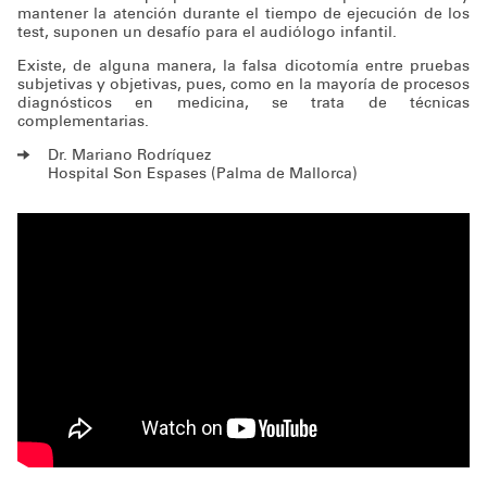
mantener la atención durante el tiempo de ejecución de los
test, suponen un desafío para el audiólogo infantil.
Existe, de alguna manera, la falsa dicotomía entre pruebas
subjetivas y objetivas, pues, como en la mayoría de procesos
diagnósticos en medicina, se trata de técnicas
complementarias.
Dr. Mariano Rodríquez
Hospital Son Espases (Palma de Mallorca)