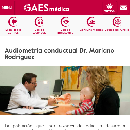
MENÚ
TIENDA
Localizador
Equipo
Equipo
Consulta médica
Equipo quirúrgico
Centros
Audiologia
Endoscopia
Audiometría conductual Dr. Mariano
Rodríguez
La población que, por razones de edad o desarrollo