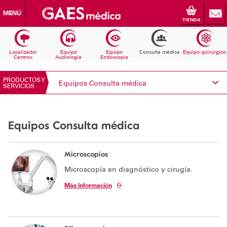
MENÚ
TIENDA
Localizador
Equipo
Equipo
Consulta médica
Equipo quirúrgico
Centros
Audiologia
Endoscopia
PRODUCTOS Y
Equipos Consulta médica
SERVICIOS
Conoce Electromedicina
Equipos Consulta médica
Equipos Audiología
Equipos Endoscopia
Microscopios
Microscopía en diagnóstico y cirugía.
Equipos Consulta médica
Más información
Consumibles
Solicita información