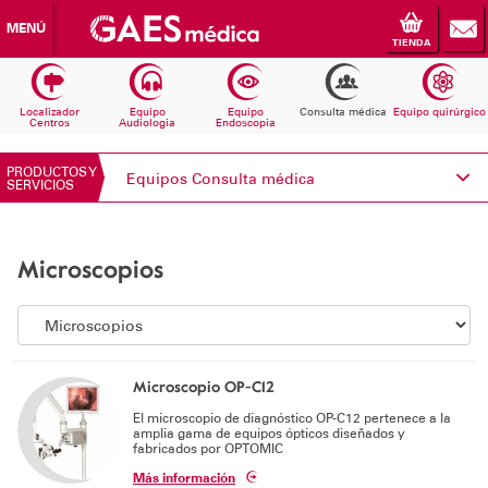
MENÚ
TIENDA
Localizador
Equipo
Equipo
Consulta médica
Equipo quirúrgico
Centros
Audiologia
Endoscopia
PRODUCTOS Y
Equipos Consulta médica
SERVICIOS
Conoce Electromedicina
Microscopios
Equipos Audiología
Equipos Endoscopia
Equipos Consulta médica
Microscopio OP-C12
El microscopio de diagnóstico OP-C12 pertenece a la
Consumibles
amplia gama de equipos ópticos diseñados y
fabricados por OPTOMIC
Solicita información
Más información