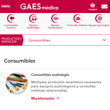
MENÚ
TIENDA
Localizador
Equipo
Equipo
Consulta médica
Equipo quirúrgico
Centros
Audiologia
Endoscopia
PRODUCTOS Y
Consumibles
SERVICIOS
Conoce Electromedicina
Consumibles
Equipos Audiología
Equipos Endoscopia
Consumibles audiología
Múltiples productos recambios necesarios
Equipos Consulta médica
para equipos audiológicos y consultas
médicas relacionadas
Consumibles
Más información
Solicita información