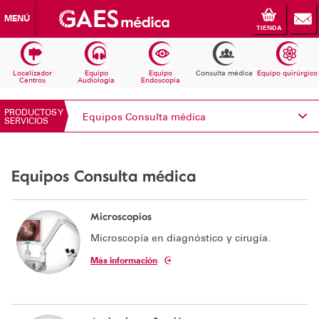
MENÚ
TIENDA
Localizador
Equipo
Equipo
Consulta médica
Equipo quirúrgico
Centros
Audiologia
Endoscopia
PRODUCTOS Y
Equipos Consulta médica
SERVICIOS
Conoce Electromedicina
Equipos Consulta médica
Equipos Audiología
Equipos Endoscopia
Microscopios
Microscopía en diagnóstico y cirugía.
Equipos Consulta médica
Más información
Consumibles
Solicita información