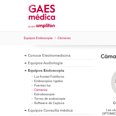
Equipos Endoscopia
Cámaras
Cáma
Conoce Electromedicina
Equipos Audiología
Equipos Endoscopia
Luz frontal Fotóforos
Endoscopios rígidos
Fuentes luz
Cámaras
Estroboscopia
Torres de endoscopia
C
Software de Captura
Las cá
Equipos Consulta médica
OPTOMIC 