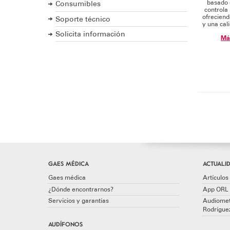
basado 
Consumibles
controla
ofrecien
Soporte técnico
y una cal
Solicita información
Má
GAES MÉDICA
ACTUALID
Gaes médica
Artículos 
¿Dónde encontrarnos?
App ORL 
Servicios y garantías
Audiomet
Rodrígue
AUDÍFONOS