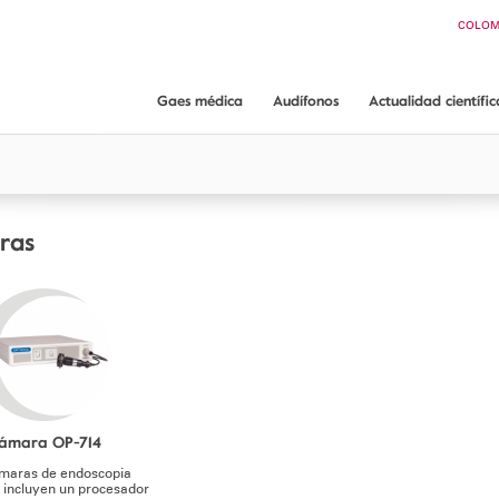
Buscar
COLOM
CHI
ARGEN
ECUA
Gaes médica
Audífonos
Actualidad científic
PAN
Artículos científicos
Gaes médica
Audífonos GAES
App ORL guide
¿Dónde encontrarnos?
Audiometría conductual Dr. Mariano Rodríguez
Servicios y garantías
ras
ámara OP-714
maras de endoscopia
incluyen un procesador