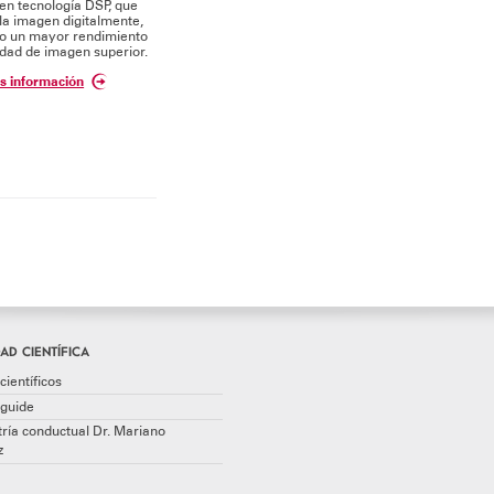
en tecnología DSP, que
 la imagen digitalmente,
do un mayor rendimiento
idad de imagen superior.
s información
AD CIENTÍFICA
científicos
guide
ría conductual Dr. Mariano
z