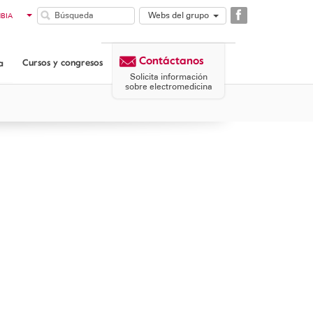
Webs del grupo
BIA
GAES
LE
COMUNIDAD
TINA
Contáctanos
DOR
GAES
Cursos y congresos
a
AMÁ
CORPORATIVA
Solicita información
MICROSON
sobre electromedicina
AULASIGNO