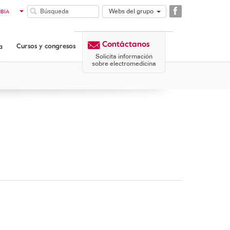
Webs del grupo
BIA
GAES
LE
COMUNIDAD
TINA
Contáctanos
DOR
GAES
Cursos y congresos
a
AMÁ
CORPORATIVA
Solicita información
MICROSON
sobre electromedicina
AULASIGNO