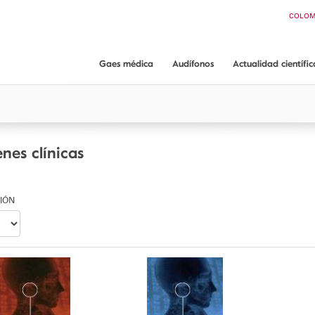
Buscar
COLOM
CHI
ARGEN
ECUA
Gaes médica
Audífonos
Actualidad científic
PAN
Artículos científicos
Gaes médica
Audífonos GAES
App ORL guide
¿Dónde encontrarnos?
Audiometría conductual Dr. Mariano Rodríguez
Servicios y garantías
nes clínicas
IÓN