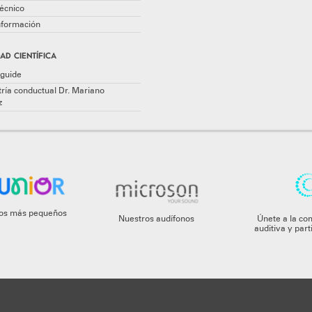
écnico
información
AD CIENTÍFICA
guide
ría conductual Dr. Mariano
z
 los más pequeños
Nuestros audífonos
Únete a la co
auditiva y par