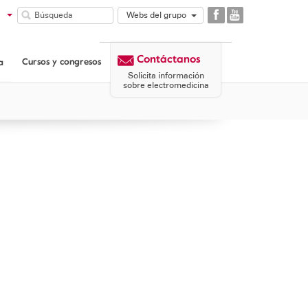
Webs del grupo
GAES
COMUNIDAD
Contáctanos
GAES
Cursos y congresos
a
CORPORATIVA
Solicita información
GAES
sobre electromedicina
PATROCINIO
MICROSON
AULASIGNO