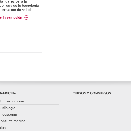
tándares para la
abilidad de la tecnología
formación de salud.
s información
MEDICINA
CURSOS Y CONGRESOS
lectromedicina
udiología
Endoscopia
Consulta médica
les