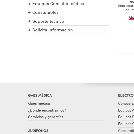
es
Equipos Consulta médica
interoper
de in
Consumibles
Má
Soporte técnico
Solicita información
GAES MÉDICA
ELECTRO
Gaes médica
Conoce E
¿Dónde encontrarnos?
Equipos A
Servicios y garantías
Equipos 
Equipos 
AUDÍFONOS
Consumib